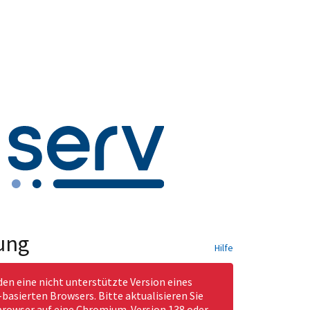
ung
Hilfe
den eine nicht unterstützte Version eines
asierten Browsers. Bitte aktualisieren Sie
rowser auf eine Chromium-Version 138 oder