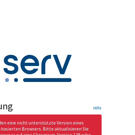
ung
Hilfe
den eine nicht unterstützte Version eines
asierten Browsers. Bitte aktualisieren Sie
rowser auf eine Chromium-Version 138 oder